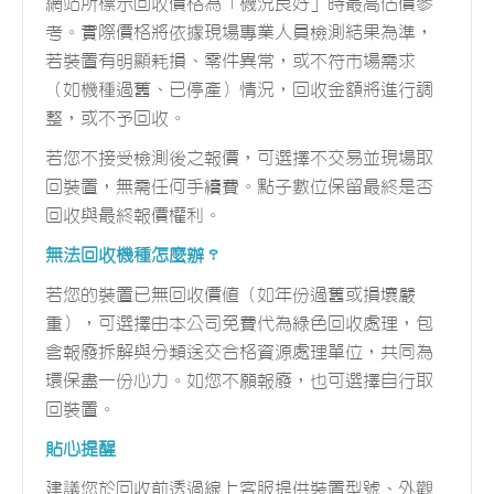
網站所標示回收價格為「機況良好」時最高估價參
考。實際價格將依據現場專業人員檢測結果為準，
若裝置有明顯耗損、零件異常，或不符市場需求
（如機種過舊、已停產）情況，回收金額將進行調
整，或不予回收。
若您不接受檢測後之報價，可選擇不交易並現場取
回裝置，無需任何手續費。點子數位保留最終是否
回收與最終報價權利。
無法回收機種怎麼辦？
若您的裝置已無回收價值（如年份過舊或損壞嚴
重），可選擇由本公司免費代為綠色回收處理，包
含報廢拆解與分類送交合格資源處理單位，共同為
環保盡一份心力。如您不願報廢，也可選擇自行取
回裝置。
貼心提醒
建議您於回收前透過線上客服提供裝置型號、外觀