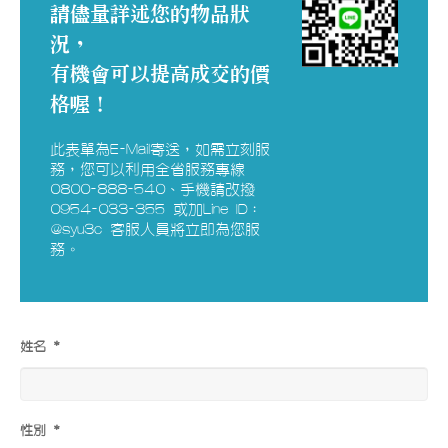
請儘量詳述您的物品狀
況，
有機會可以提高成交的價
格喔！
此表單為E-Mail寄送，如需立刻服
務，您可以利用全省服務專線
0800-888-540、手機請改撥
0954-033-355 或加Line ID：
@syu3c 客服人員將立即為您服
務。
姓名 *
性別 *