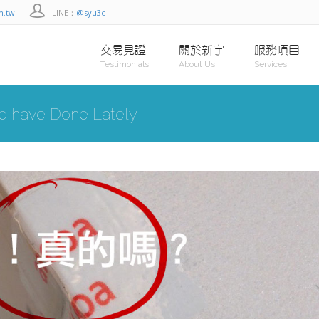
m.tw
LINE：
@syu3c
交易見證
關於新宇
服務項目
Testimonials
About Us
Services
 have Done Lately