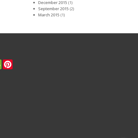
December 2015
(1)
September 2015
(2)
March 2015
(1)
er
WeChat
Pinterest