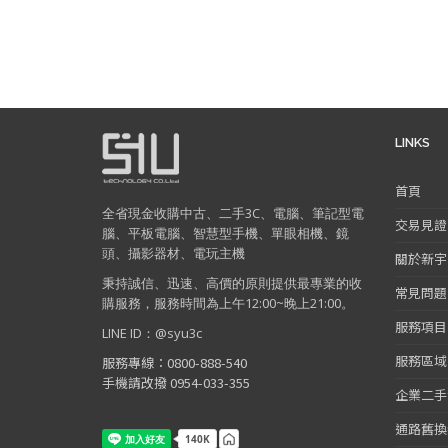
LINKS
首頁
全省現金收購中古、二手3C、電腦、筆記型電
交易見證
腦、平板電腦、智慧型手機、單眼相機、鏡
頭、攝影器材、電玩主機
關於新宇
秉持誠信、迅速、高價的原則提供最專業的收
常見問題
購服務，服務時間為上午12:00~晚上21:00。
服務項目
LINE ID：@syu3c
服務區域
服務專線：0800-888-540
手機請改撥 0954-033-355
企業二手
通路舊換